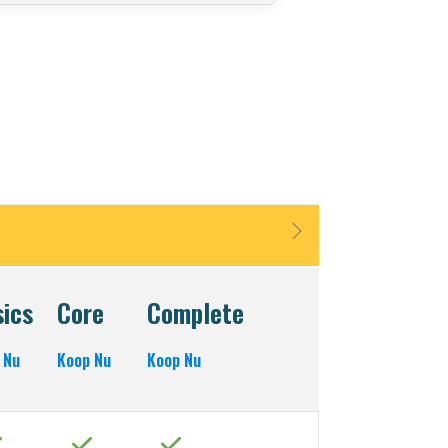
ics
Core
Complete
 Nu
Koop Nu
Koop Nu