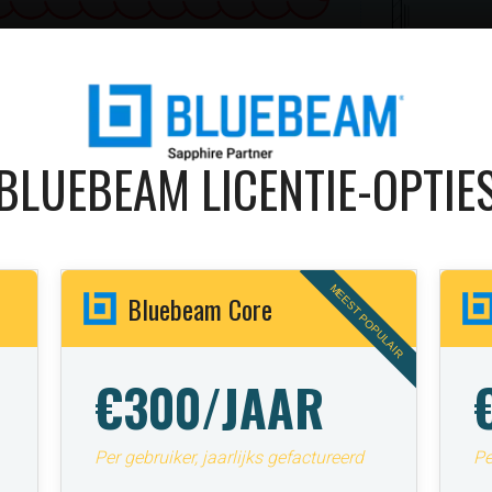
BLUEBEAM LICENTIE-OPTIE
MEEST POPULAIR
Bluebeam Core
€300/JAAR
Per gebruiker, jaarlijks gefactureerd
Pe