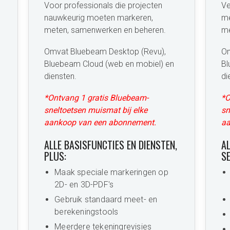
Voor professionals die projecten
Ve
nauwkeurig moeten markeren,
me
meten, samenwerken en beheren.
me
Omvat Bluebeam Desktop (Revu),
Om
Bluebeam Cloud (web en mobiel) en
Bl
diensten.
di
*Ontvang 1 gratis Bluebeam-
*O
sneltoetsen muismat bij elke
sn
aankoop van een abonnement.
aa
ALLE BASISFUNCTIES EN DIENSTEN,
A
PLUS:
SE
Maak speciale markeringen op
2D- en 3D-PDF's
Gebruik standaard meet- en
berekeningstools
Meerdere tekeningrevisies