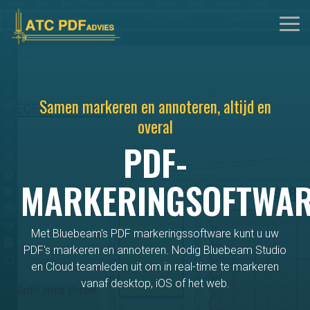
Skip
to
Tog
the
Me
main
content.
Samen markeren en annoteren, altijd en
overal
PDF-
MARKERINGSOFTWA
Met Bluebeam's PDF markeringssoftware kunt u uw
PDF's markeren en annoteren. Nodig Bluebeam Studio
en Cloud teamleden uit om in real-time te markeren
vanaf desktop, iOS of het web.