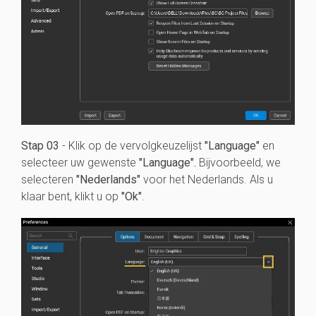
Stap 03
- Klik op de vervolgkeuzelijst
"Language"
en
selecteer uw gewenste
"Language".
Bijvoorbeeld, we
selecteren
"Nederlands"
voor het Nederlands. Als u
klaar bent, klikt u op
"Ok"
.