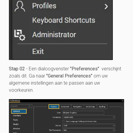
Stap 02
- Een dialoogvenster
"Preferences"
verschijnt
zoals dit. Ga naar
"General Preferences"
om uw
algemene instellingen aan te passen aan uw
voorkeuren.