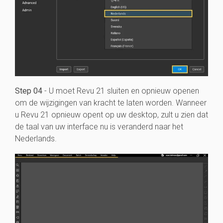
Step 04
- U moet Revu 21 sluiten en opnieuw openen
om de wijzigingen van kracht te laten worden. Wanneer
u Revu 21 opnieuw opent op uw desktop, zult u zien dat
de taal van uw interface nu is veranderd naar het
Nederlands.