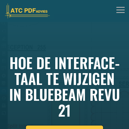
Skip
to
Tog
the
Me
main
content.
HOE DE INTERFACE-
TAAL TE WIJZIGEN
IN BLUEBEAM REVU
21