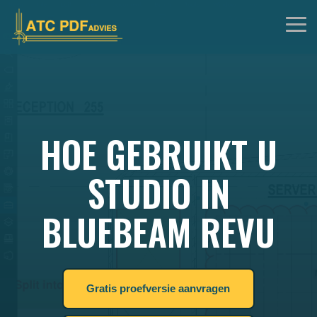
Skip
to
Tog
the
Me
main
content.
HOE GEBRUIKT U
STUDIO IN
BLUEBEAM REVU
Gratis proefversie aanvragen