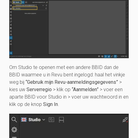
Om Studio te openen met een andere BBID dan de
BBID waarmee u in Revu bent ingelogd: haal het vinkje
weg bij
“Gebruik mijn Revu-aanmeldingsgegevens”
>
kies uw
Serverregio
> klik op
“Aanmelden”
> voer een
aparte BBID voor Studio in > voer uw wachtwoord in en
klik op de knop
Sign In
.