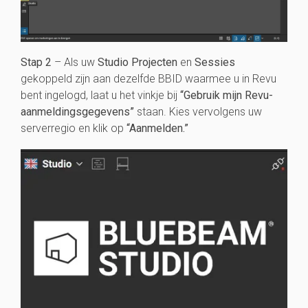
Stap 2
– Als uw
Studio Projecten
en
Sessies
gekoppeld zijn aan dezelfde BBID waarmee u in Revu
bent ingelogd, laat u het vinkje bij
“Gebruik mijn Revu-
aanmeldingsgegevens”
staan. Kies vervolgens uw
serverregio en klik op
“Aanmelden.”