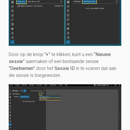
Door op de knop
“+”
te klikken, kunt u een
“Nieuwe
sessie”
aanmaken of een bestaande sessie
“Deelnemen”
door het
Sessie ID
in te voeren dat aan
die sessie is toegewezen.