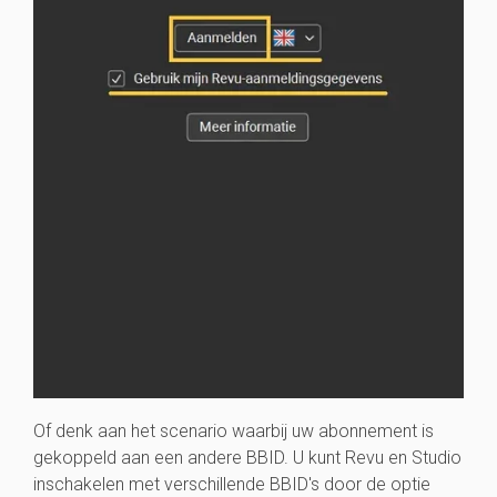
Of denk aan het scenario waarbij uw abonnement is
gekoppeld aan een andere BBID. U kunt Revu en Studio
inschakelen met verschillende BBID's door de optie