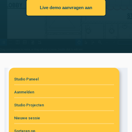
Live demo aanvragen aan
Studio Paneel
Aanmelden
Studio Projecten
Nieuwe sessie
Sorteren op