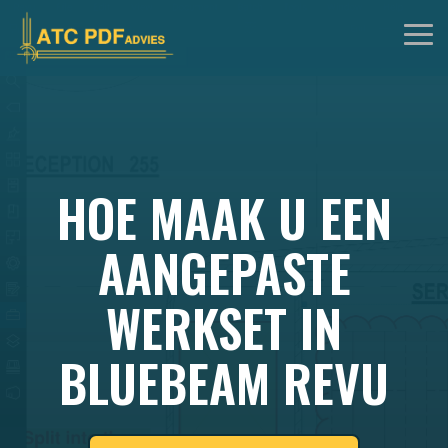
Skip
to
Tog
the
Me
main
content.
HOE MAAK U EEN
AANGEPASTE
WERKSET IN
BLUEBEAM REVU