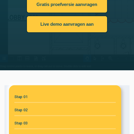
Gratis proefversie aanvragen
Live demo aanvragen aan
Stap 01
Stap 02
Stap 03