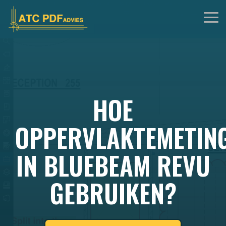
Skip
to
Tog
the
Me
main
content.
HOE
OPPERVLAKTEMETIN
IN BLUEBEAM REVU
GEBRUIKEN?