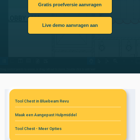
Gratis proefversie aanvragen
Live demo aanvragen aan
Tool Chest in Bluebeam Revu
Maak een Aangepast Hulpmiddel
Tool Chest - Meer Opties