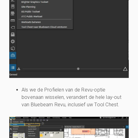
Als we de Profielen van de Revu-optie
bovenaan wisselen, verandert de hele lay-out
van Bluebeam Revu, inclusief uw Tool Chest.