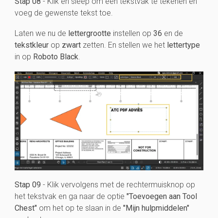
Stap 08
- Klik en sleep om een tekstvak te tekenen en
voeg de gewenste tekst toe.
Laten we nu de
lettergrootte
instellen op
36
en de
tekstkleur
op
zwart
zetten. En stellen we het
lettertype
in op
Roboto Black
.
Stap 09
- Klik vervolgens met de rechtermuisknop op
het tekstvak en ga naar de optie
"Toevoegen aan Tool
Chest"
om het op te slaan in de
"Mijn hulpmiddelen"