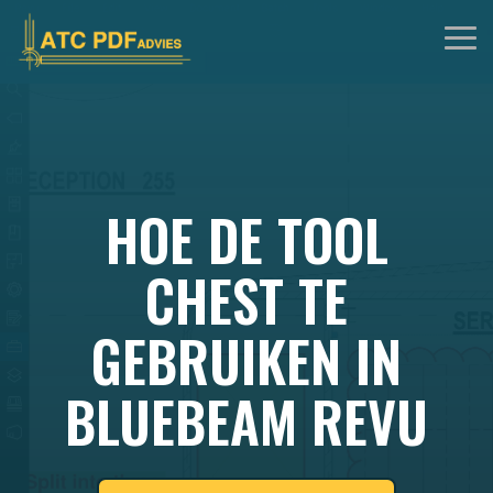
Skip
to
Tog
the
Me
main
content.
HOE DE TOOL
CHEST TE
GEBRUIKEN IN
BLUEBEAM REVU