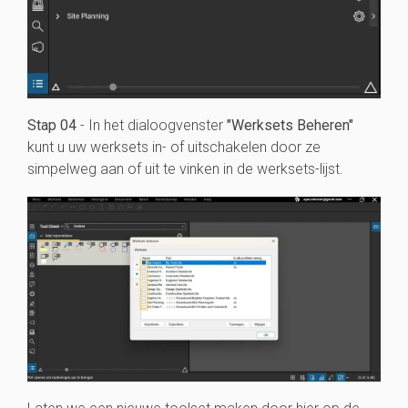
Stap 04
- In het dialoogvenster
"Werksets Beheren"
kunt u uw werksets in- of uitschakelen door ze
simpelweg aan of uit te vinken in de werksets-lijst.