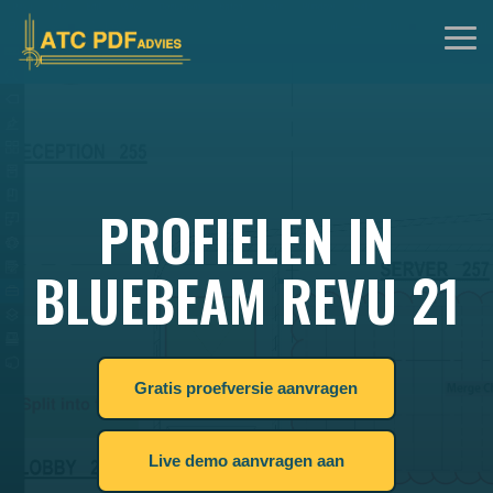
Skip
to
Tog
the
Me
main
content.
PROFIELEN IN
BLUEBEAM REVU 21
Gratis proefversie aanvragen
Live demo aanvragen aan