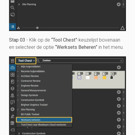
Stap 03
- Klik op de
“Tool Chest”
-keuzelijst bovenaan
en selecteer de optie
“Werksets Beheren”
in het menu.