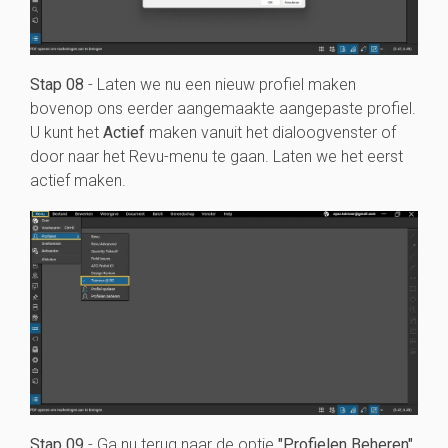
Stap 08
- Laten we nu een nieuw profiel maken
bovenop ons eerder aangemaakte aangepaste profiel.
U kunt het
Actief
maken vanuit het dialoogvenster of
door naar het Revu-menu te gaan. Laten we het eerst
actief maken.
Stap 09
- Ga nu terug naar de optie
"Profielen Beheren"