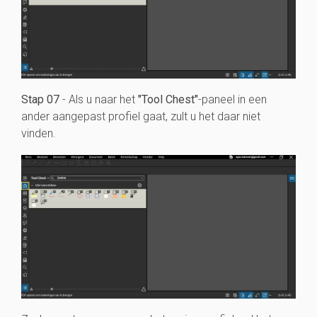
Stap 07
- Als u naar het
"Tool Chest"
-paneel in een
ander aangepast profiel gaat, zult u het daar niet
vinden.